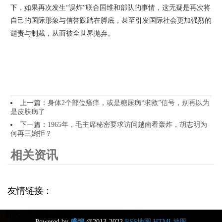
下，如果再次发生“误炸”联合国维和部队的事情，这无疑是再次将
自己的国际形象与信誉践踏在脚底，甚至引发国际社会更加强烈的
谴责与制裁，从而被全世界抛弃。
上一篇：
身体2个部位瘙痒，或是糖尿病“求救”信号，别再以为
是皮肤病了
下一篇：
1965年，毛主席秘密要求访问越南看轰炸，胡志明为
何再三婉拒？
相关资讯
友情链接：
Powered by
盛煌
@2013-2022
RSS地图
HTML地图