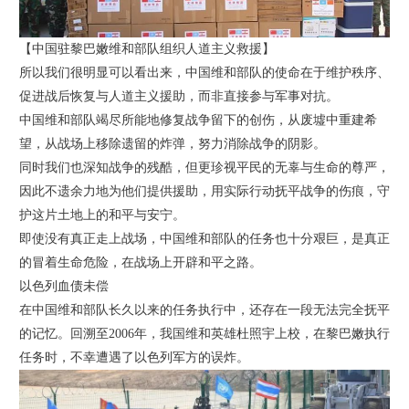
【中国驻黎巴嫩维和部队组织人道主义救援】
所以我们很明显可以看出来，中国维和部队的使命在于维护秩序、
促进战后恢复与人道主义援助，而非直接参与军事对抗。
中国维和部队竭尽所能地修复战争留下的创伤，从废墟中重建希
望，从战场上移除遗留的炸弹，努力消除战争的阴影。
同时我们也深知战争的残酷，但更珍视平民的无辜与生命的尊严，
因此不遗余力地为他们提供援助，用实际行动抚平战争的伤痕，守
护这片土地上的和平与安宁。
即使没有真正走上战场，中国维和部队的任务也十分艰巨，是真正
的冒着生命危险，在战场上开辟和平之路。
以色列血债未偿
在中国维和部队长久以来的任务执行中，还存在一段无法完全抚平
的记忆。回溯至2006年，我国维和英雄杜照宇上校，在黎巴嫩执行
任务时，不幸遭遇了以色列军方的误炸。