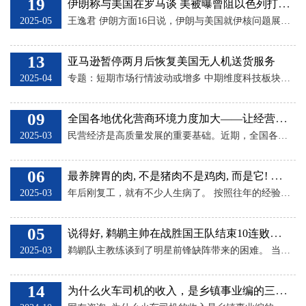
19
伊朗称与美国在罗马谈 美被曝曾阻以色列打击伊朗
2025-05
王逸君 伊朗方面16日说，伊朗与美国就伊核问题展开的第二轮谈判定于19日在意大利首都罗马举行。同在16日，美国《纽约时报》援引美政府官员的话报道，总统唐纳德·特朗普本月早些时候告知来访的以色列总理本雅明·内塔尼亚胡，美方反对以色列于今年5月对伊朗核设施发动袭击。 [伊外长赴俄商量？] 伊朗国家电视台16日援引伊朗外交部副部长卡泽姆·加里布阿巴迪的话报道，伊朗19日将与美国在阿曼斡旋下于罗马开启第二轮谈判。 伊朗12日与美国在阿曼举行间接谈判，这是美国2018年单方面退出2015年伊朗核问题全面
13
亚马逊暂停两月后恢复美国无人机送货服务
2025-04
专题：短期市场行情波动或增多 中期维度科技板块仍是主线 亚马逊证实，在暂停数月后，该公司已在美国两个州重启无人机送货。 今年1月，亚马逊暂停了在德克萨斯州大学城（College Station）和亚利桑那州托尔森（Tolleson）这两个正在测试这项服务的美国市场的Prime Air送货服务，因为该公司对其无人机队进行了软件更新。 亚马逊表示，该公司发现无人机的高度传感器出现了异常，这是由空气中的灰尘引起的，可能导致其系统对其相对于地面的位置产生不准确的读数。亚马逊“从未遇到过真正的安全问题”
09
全国各地优化营商环境力度加大——让经营主体长得出长得高长得壮
2025-03
民营经济是高质量发展的重要基础。近期，全国各地围绕公平、高效等关键环节，出台多项新举措，加大优化营商环境力度，让更多经营主体长得出、长得高、长得壮。 回应民营企业现实关切 最近，北京海关发布的一组数据引发了广泛关注：北京地区民营企业进出口已连续15年保持增长并创下历史新高，2024年北京民营企业外贸规模首次突破4000亿元。其中，集成电路、电脑及其零部件、玩具等商品出口分别增长79.1%、37.9%、269.8%。 这一成绩，既展现出民营经济的活力，也反映了持续优化营商环境的效果和意义。今年以
06
最养脾胃的肉, 不是猪肉不是鸡肉, 而是它! 体质强了长高个!
2025-03
年后刚复工，就有不少人生病了。 按照往年的经验来看，等到开学的时候，还会有不少人生病。 春天天气变化快，你看周四的时候温度还有10°，到了周五就降温了。 身体无法适应这个温度变化，自然就受寒生病了。 更何况现在各种呼吸道传染病流行，甲流、乙流、鼻病毒，有混合感染的，再加上复工、开学人口流动大，细菌也自然跟着一起被传播了，根本防不胜防。 所以春天虽然是万物复苏的季节，但也是万病复苏的时刻。 这也是家长最为担心的地方，再过几天就要开学了，生怕孩子上学没几天就病倒了，耽误学习是其次，就怕把身体搞得越
05
说得好, 鹈鹕主帅在战胜国王队结束10连败后谈锡安缺阵带来的挑战
2025-03
鹈鹕队主教练谈到了明星前锋缺阵带来的困难。 当地时间周四晚上，新奥尔良鹈鹕队在主场以 140-133 的加时赛战胜萨克拉门托国王队，结束了全明星赛前的 10 连败。鹈鹕队再次缺少明星大前锋锡安·威廉姆森，这给主教练威利·格林和球队其他成员带来了更大的挑战。 威廉姆森的表现一直不稳定，即使他从 1 月份背部受伤中恢复过来，自 11 月以来一直无法上场。格林证实，如果没有威廉姆森，球队的运作会更加困难。 “Z（威廉姆森）为我们的团队带来了很多好处，”格林说。“他有能力攻击内线，他在场上的重力让我们
14
为什么火车司机的收入，是乡镇事业编的三倍，这公平吗？