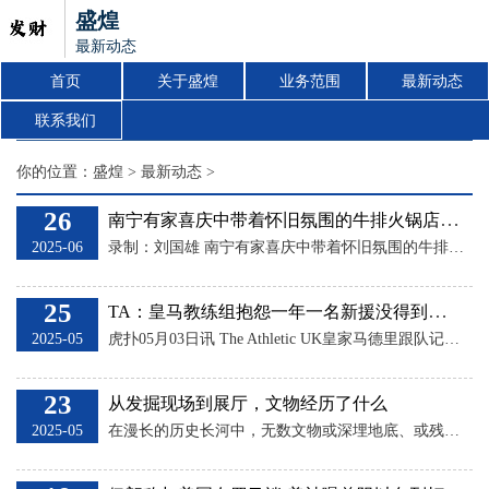
盛煌
最新动态
首页
关于盛煌
业务范围
最新动态
联系我们
你的位置：
盛煌
>
最新动态
>
26
南宁有家喜庆中带着怀旧氛围的牛排火锅店_同事_包过_刘国雄
2025-06
录制：刘国雄 南宁有家喜庆中带着怀旧氛围的牛排火锅店。 我来到南宁北湖北路城市坐标酒店旁边的大四喜地摊牛排火锅，他家的墙上有很多80、90年代的明星照片和磁带，装修喜庆中带着浓浓的怀旧氛围，挺有感觉的。 我在这里竟然遇到个同事，他来这里打包99元的麻辣牛排火锅套餐回家，老板说，你同事已经来打包过11次了。 发布于：广西壮族自治区
25
TA：皇马教练组抱怨一年一名新援没得到；征召4名青训来硬撑
2025-05
虎扑05月03日讯 The Athletic UK皇家马德里跟队记者撰写专栏文章，队内已经开启了哀叹模式。 当TA跟队记者问及吕迪格、门迪和阿拉巴的伤情时，教练组的第一反应是：“我们一如既往地缺少后卫！” 这些消息人士早已对后防线的现状感到无奈： 皇马去年夏天错失了签下中后卫莱尼-约罗的机会，后者转会至曼联，因此在二月份对阵马德里竞技和曼城时，他们不得不在没有资深中后卫的情况下出战。一月份对阵萨尔茨堡红牛时，他们又缺少一名主力右后卫。 教练组早在9月份就向TA表达了对吕迪格和米利唐整体赛程负荷
23
从发掘现场到展厅，文物经历了什么
2025-05
在漫长的历史长河中，无数文物或深埋地底、或残损蒙尘。随着社会各界对文化遗产保护工作的重视，这些文物在考古及文博人员的努力下陆续重见天日、重焕生机。发掘现场，考古人员一点点揭开土层，让这些沉睡已久的文物破土而出。修复实验室中，“文物医生”以精湛技艺和耐心，将破碎的残件重新拼凑、还原，尽可能地呈现其原始面貌。本文聚焦晋侯鸟尊等4件承载着厚重历史记忆的文物，向读者讲述考古和文物工作者为文物拂去尘埃、抚平伤痕的故事，带领读者走进文物的发掘与修复之旅，感受那份守护历史的执着与匠心，探寻时光深处的文明密码