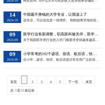
2024-10
网友咨询: 为什么火车司机的收入是乡镇事业编的三倍，这公平吗？我是农机站事业编管理岗，年收入六七万，我爸一年二十万？ 我的答复: 我平时因为工作的关系，对于本地体制内很多情况都比较了解，你的父亲是在火车司机的岗位工作，每年年薪可以达到20万，你只是在事业单位工作，年薪六七万，感觉到比较不公平，我认为不必这样考虑。 因为你爸在参加工作的过程当中，他付出的努力和汗水肯定比你在事业单位更大，平时的工作强度也会更大，同时他的工作年龄也比你更大。针对你提出的问题，我建议可以从下面几个方面进行考虑。 一、
14
中国最不挣钱的大学专业，让我读上了
2024-10
选专业，可以说也是一场博弈。 刚刚脱离苦海的高中学子们哪能领会， 他们三五天间匆忙做出的选择， 早已在暗中标好了价格。 辛辛苦苦大学四年， 期末熬夜爆肝秃头脱发也就算了， 没承想毕业即失业， 即使就业了也挣不到钱。 每一个社畜在面对工资卡余额时流下的泪， 都是当年选专业时脑子里进的水。 今天，就让我们听听， 来自不同学科门类的贫穷代言人， 都有什么话想说—— 俗话说，男怕入错行，女怕嫁错郎。 在这个看重学历的时代， 有时候，选择就是比努力重要多了。 高考既要考得好，也要报得好。 选对了专业，
09
医学行业有新调整，职高医科被关停，医学培养或向“精英化”发展
2024-09
关于我国医学类行业的入学门槛要求变得越来越高，未来想要成为医学生，必须要满足985高校的硕博以上学历证明这不仅仅是加强我国教育资质的规范性，同时也是对我国医学专业发展过程当中的一种保障。 在以往老师想要进入到我国学校任教要满足本科以上学历想要当老师，现如今也需要满足于专业师范毕业并且获得更高的学历条件以及综合素质。 尤其是在我国教学政策没有完全普及的同时，学生在满足中专以及高职院校的毕业学历才有机会进入到幼儿园任教，根据教育部门所作出调整以后，教育类专业变得更加规范化，进入到我国幼师这份工作岗
09
小学常考的192个谚语、俗语、歇后语，快来测测孩子知识储备
2024-09
在小学，谚语、俗语、歇后语是日常应用广泛的语文知识，也是要求学生掌握的重点内容。 今天诗词君为大家整理约200个常考的谚语、俗语、歇后语，家长可以在家抽空拿来考考自己的孩子哦！ 谚语 【农业谚语】 六月六，看谷秀。 春雷响，万物长。 清明前后，种瓜点豆。 六月不热，五谷不结。 处暑不出头，割谷喂老牛。 春天三场雨，秋后不缺米。 庄稼一枝花，全靠肥当家。 【天气谚语】 立了秋，把扇丢。 二八月，乱穿衣。 夏雨少，秋霜早。 有雨山戴帽，无雨半山腰。 朝霞不出门，晚霞行千里。 霜重见晴天，雪多兆丰年
1
首页
2
3
4
5
下一页
末页
共
5
页
55
条记录