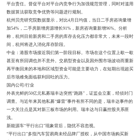
平台责任。督促平台对平台内竞争行为加强规范管理，同时对滥用
数据算法获取竞争优势等问题进行规制。
杭州贝壳研究院数据显示，对比4月日均值，当日二手房咨询量增
加54%，二手房新增房源增长91%，新房咨询量新增96%。分析
称，杭州目前新房和二手房的库存去化压力都非常大，未来一段时
间，杭州将进入消化库存阶段。
中金：港股市场接近我们第一阶段目标。市场在这个位置上歇一歇
甚至有所回调也并不意外。交易型资金以及因外围市场波动而重新
再平衡回来的本地和区域型资金可能是主要动力，在短期出现超买
后市场难免面临获利回吐的压力。
国内公司/行业
外表光鲜的50亿元私募瑞丰达突然“跑路”，证监会立案，经侦封门
调查。与近年来其他私募“爆雷”事件有所不同的是，瑞丰达事件的
一大关注点是其对新三板市场的利用。瑞丰达与日赢控股关系匪
浅。
新能源车“平行出口”现象背后，隐忧不容忽视。
“平行出口”多指汽车贸易商未经品牌厂授权，从中国市场购买新