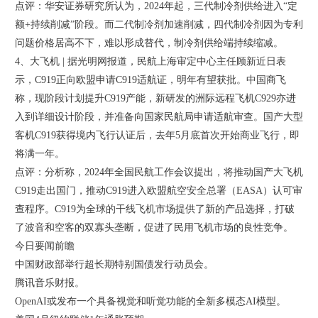
点评：华安证券研究所认为，2024年起，三代制冷剂供给进入“定
额+持续削减”阶段。而二代制冷剂加速削减，四代制冷剂因为专利
问题价格居高不下，难以形成替代，制冷剂供给端持续缩减。
4、大飞机 | 据光明网报道，民航上海审定中心主任顾新近日表
示，C919正向欧盟申请C919适航证，明年有望获批。中国商飞
称，现阶段计划提升C919产能，新研发的洲际远程飞机C929亦进
入到详细设计阶段，并准备向国家民航局申请适航审查。国产大型
客机C919获得境内飞行认证后，去年5月底首次开始商业飞行，即
将满一年。
点评：分析称，2024年全国民航工作会议提出，将推动国产大飞机
C919走出国门，推动C919进入欧盟航空安全总署（EASA）认可审
查程序。C919为全球的干线飞机市场提供了新的产品选择，打破
了波音和空客的双寡头垄断，促进了民用飞机市场的良性竞争。
今日要闻前瞻
中国财政部举行超长期特别国债发行动员会。
腾讯音乐财报。
OpenAI或发布一个具备视觉和听觉功能的全新多模态AI模型。