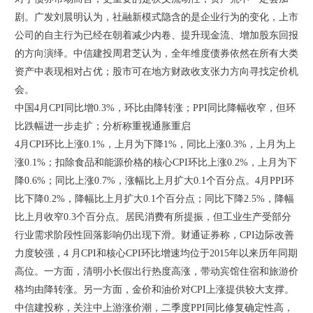
剧。广发刘晨明认为，社融新模式隐含的是企业行为的变化，上市
公司的自主行为已经在朝着减少内卷、提升现金流、增加股东回报
的方向演绎。中信建投周君芝认为，全年维度债券依然在所有大类
资产中表现相对占优；股市可在地方财政收支张力方向寻找定价机
会。
中国4月CPI同比增0.3%，环比由降转涨；PPI同比降幅收窄，但环
比跌幅进一步走扩；分析称重视通胀重启
4月CPI环比上涨0.1%，上月为下降1%，同比上涨0.3%，上月为上
涨0.1%；扣除食品和能源价格的核心CPI环比上涨0.2%，上月为下
降0.6%；同比上涨0.7%，涨幅比上月扩大0.1个百分点。4月PPI环
比下降0.2%，降幅比上月扩大0.1个百分点；同比下降2.5%，降幅
比上月收窄0.3个百分点。居民消费有所提振，但工业生产受部分
行业需求阶段性回落影响仍出现下滑。财通证券称，CPI边际改善
力度较强，4 月CPI和核心CPI环比增速均位于2015年以来历年同期
高位。一方面，清明小长假出行热度高涨，带动宾馆住宿和旅游价
格均由降转涨。另一方面，金价和油价对CPI上涨提供较大支撑。
中信建投称，关注中上游涨价潮，二季度PPI同比修复确定性高，