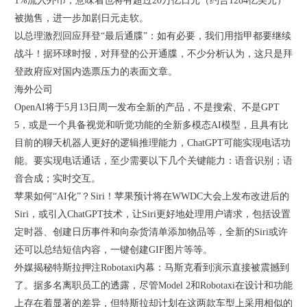
1%流入外币，意味着也将有超过20万亿日元（约合1284亿美元）
被抛售，进一步加剧日元走软。
以总理激烈回应拜登“最后通牒”：如有必要，我们用指甲都要继续
战斗！据环球时报，对拜登的公开通牒，不少分析认为，这只是拜
登政府应对国内选票压力的表面文章。
海外公司
OpenAI将于5月13日周一发布全新的产品，不是搜索、不是GPT
5，或是一个具备视觉和听觉功能的全新多模态AI模型，且具有比
目前的聊天机器人更好的逻辑推理能力，ChatGPT可能实现电话功
能。要实现电话通话，至少需要以下几个关键能力：语音识别；语
音合成；实时交互。
苹果如何“AI化”？Siri！苹果预计将在WWDC大会上发布改进后的
Siri，或引入ChatGPT技术，让Siri更好地处理用户请求，包括设置
定时器、创建日历事件和向杂货清单添加物品等，全新的Siri或许
还可以总结短信内容，一键创建GIF图片等等。
外媒揭秘特斯拉押注Robotaxi内幕：马斯克看到演示直接被震撼到
了。据多名离职员工的透露，尽管Model 2和Robotaxi在设计和功能
上存在着显著的差异，但特斯拉却计划在这两款车型上采用相似的