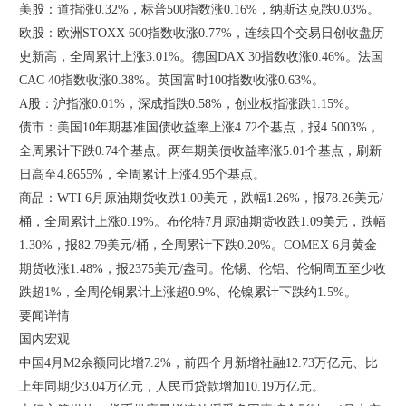
美股：道指涨0.32%，标普500指数涨0.16%，纳斯达克跌0.03%。
欧股：欧洲STOXX 600指数收涨0.77%，连续四个交易日创收盘历
史新高，全周累计上涨3.01%。德国DAX 30指数收涨0.46%。法国
CAC 40指数收涨0.38%。英国富时100指数收涨0.63%。
A股：沪指涨0.01%，深成指跌0.58%，创业板指涨跌1.15%。
债市：美国10年期基准国债收益率上涨4.72个基点，报4.5003%，
全周累计下跌0.74个基点。两年期美债收益率涨5.01个基点，刷新
日高至4.8655%，全周累计上涨4.95个基点。
商品：WTI 6月原油期货收跌1.00美元，跌幅1.26%，报78.26美元/
桶，全周累计上涨0.19%。布伦特7月原油期货收跌1.09美元，跌幅
1.30%，报82.79美元/桶，全周累计下跌0.20%。COMEX 6月黄金
期货收涨1.48%，报2375美元/盎司。伦锡、伦铝、伦铜周五至少收
跌超1%，全周伦铜累计上涨超0.9%、伦镍累计下跌约1.5%。
要闻详情
国内宏观
中国4月M2余额同比增7.2%，前四个月新增社融12.73万亿元、比
上年同期少3.04万亿元，人民币贷款增加10.19万亿元。