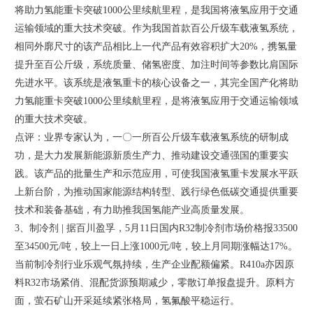
将助力氢能重卡突破1000公里续航里程，是我国将液氢应用于交通
运输领域的重大技术突破。作为我国首款百公斤级车载液氢系统，
相同外廓尺寸的该产品相比上一代产品有效容积扩大20%，携氢量
提升至百公斤级，系统质量、储氢密度、加注时间等参数比肩国际
先进水平。该系统是液氢重卡的核心设备之一，其完全国产化将助
力氢能重卡突破1000公里续航里程，是将液氢应用于交通运输领域
的重大技术突破。
点评：业界专家认为，一〇一所百公斤级车载液氢系统的研制成
功，是大力发展新能源新质生产力、推动建设交通强国的重要实
践。该产品的批量生产和示范应用，可使我国液氢重卡发展水平跃
上新台阶，为推动国家能源结构转型、践行绿色低碳交通提供重要
技术和装备基础，有力助推我国氢能产业高质量发展。
3、制冷剂 | 据百川盈孚，5月11日国内R32制冷剂市场价格报33500
至34500元/吨，较上一日上涨1000元/吨，较上月同期涨幅达17%。
当前制冷剂行业乐观气氛持续，生产企业配额偏紧。R410a亦因原
料R32市场紧俏、混配货源预期减少，零散订单报盘提升。原料方
面，萤石矿山开采延续紧张格局，氢氟酸平稳运行。