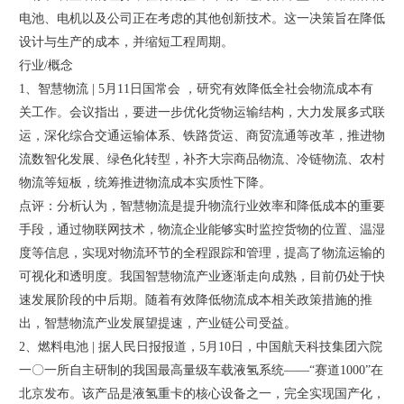
电池、电机以及公司正在考虑的其他创新技术。这一决策旨在降低
设计与生产的成本，并缩短工程周期。
行业/概念
1、智慧物流 | 5月11日国常会 ，研究有效降低全社会物流成本有
关工作。会议指出，要进一步优化货物运输结构，大力发展多式联
运，深化综合交通运输体系、铁路货运、商贸流通等改革，推进物
流数智化发展、绿色化转型，补齐大宗商品物流、冷链物流、农村
物流等短板，统筹推进物流成本实质性下降。
点评：分析认为，智慧物流是提升物流行业效率和降低成本的重要
手段，通过物联网技术，物流企业能够实时监控货物的位置、温湿
度等信息，实现对物流环节的全程跟踪和管理，提高了物流运输的
可视化和透明度。我国智慧物流产业逐渐走向成熟，目前仍处于快
速发展阶段的中后期。随着有效降低物流成本相关政策措施的推
出，智慧物流产业发展望提速，产业链公司受益。
2、燃料电池 | 据人民日报报道，5月10日，中国航天科技集团六院
一〇一所自主研制的我国最高量级车载液氢系统——“赛道1000”在
北京发布。该产品是液氢重卡的核心设备之一，完全实现国产化，