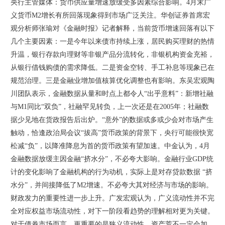
央行主管媒体：货币供应量增速放缓受多因素综合影响。4月末广
义货币M2增长有所回落现象得到市场广泛关注。华创证券首席宏
观分析师张瑜对《金融时报》记者解释，当前货币增速回落有以下
几个主要因素：一是今年以来债市持续上涨，居民购买理财的热情
升温，银行存款向理财等非银产品分流转化，非银机构资金充裕，
从银行借钱购债的需求降低。二是资金空转、手工补息等现象已在
规范治理。三是金融业增加值核算优化调整也有影响。东吴宏观陶
川团队表示，金融数据从量和时点上都令人“出乎意料”：新增社融
与M1同比“双负”，社融罕见转负，上一次还是在2005年；社融数
据少见地在货政报告后出炉。“意外”的数据或多或少会对市场产生
触动，恰逢政治局会议“拔高”货币政策的背景下，央行可能很快宽
松减“负”，以降准降息为首的货币政策有望加速。中金认为，4月
金融数据放缓主因金融“挤水分”，不必夸大影响。金融行业GDP统
计的变化影响了金融机构的行为动机，实际上是对存贷款数据 “挤
水分”，并间接降低了M2增速。不必夸大其对经济与市场的影响。
财政发力的重要性进一步上升。广发宏观认为，广义流动性并不完
全对应权益市场流动性，对下一阶段看趋势的理解相对更为关键。
对于债券市场而言，更重要的是狭义流动性，资产荒不一定会加