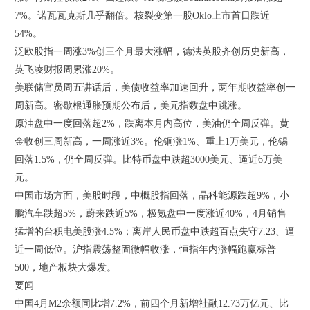
7%。诺瓦瓦克斯几乎翻倍。核裂变第一股Oklo上市首日跌近
54%。
泛欧股指一周涨3%创三个月最大涨幅，德法英股齐创历史新高，
英飞凌财报周累涨20%。
美联储官员周五讲话后，美债收益率加速回升，两年期收益率创一
周新高。密歇根通胀预期公布后，美元指数盘中跳涨。
原油盘中一度回落超2%，跌离本月内高位，美油仍全周反弹。黄
金收创三周新高，一周涨近3%。伦铜涨1%、重上1万美元，伦锡
回落1.5%，仍全周反弹。比特币盘中跌超3000美元、逼近6万美
元。
中国市场方面，美股时段，中概股指回落，晶科能源跌超9%，小
鹏汽车跌超5%，蔚来跌近5%，极氪盘中一度涨近40%，4月销售
猛增的台积电美股涨4.5%；离岸人民币盘中跌超百点失守7.23、逼
近一周低位。沪指震荡整固微幅收涨，恒指年内涨幅跑赢标普
500，地产板块大爆发。
要闻
中国4月M2余额同比增7.2%，前四个月新增社融12.73万亿元、比