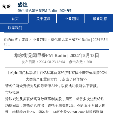
盛煌
华尔街见闻早餐FM-Radio | 2024年5月13日
首页
关于盛煌
业务范围
最新动态
联系我们
你的位置：
盛煌
>
业务范围
> 华尔街见闻早餐FM-Radio | 2024年5月
13日
华尔街见闻早餐FM-Radio | 2024年5月13日
发布日期：2024-08-23 18:04 点击次数：260
【Alpha闭门私享课】百亿私募首席经济学家徐小庆带你看清2024
大类资产配置的方向 ，点击了解详情>>
请各位听众升级为见闻最新版APP，以便成功收听以下音频。
市场概述
滞胀威胁及美联储高官放鹰压制美股，周五，标普多次短线转跌，
纳指回落，道指仍八连涨，道指全周涨超2%、创近五个月最大周
涨。特斯拉收跌2%、四连跌。AI概念股SoundHound财报后涨超