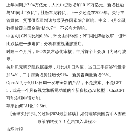
上年同期少3.04万亿元，人民币贷款增加10.19万亿元。新增社融
与M1同比“双负”，社融罕见转负，上一次还是在2005年。央行主
管媒体：货币供应量增速放缓受多因素综合影响。中金：4月金融
数据放缓主因金融“挤水分”，不必夸大影响。
中国4月CPI同比增0.3%，环比由降转涨；PPI同比降幅收窄，但环
比跌幅进一步走扩；分析称重视通胀重启。
时隔三个月后，IPO恢复常态化审核，年后首个上会项目为马可波
罗。
杭州贝壳研究院数据显示，对比4月日均值，当日二手房咨询量增
加54%，二手房新增房源增长91%，新房咨询量新增96%。
OpenAI将于5月13日周一发布全新的产品，不是搜索、不是GPT
5，或是一个具备视觉和听觉功能的全新多模态AI模型，ChatGPT
可能实现电话功能。
苹果如何“AI化”？Siri。
【全球央行行动的逻辑|2024最新解读】如何理解美国货币＆财政
政策的转变？！点击加入课程>>
市场收报