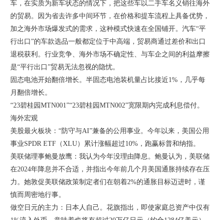
车，在实质为新车状态的情况下，把这些车以二手车名义销往海外
的贸易。因为省去许多中间环节，在价格和提车流程上具备优势，
加之海外市场爆发式的需求，这种模式快速在全国铺开。汽车“平
行出口”的车款选品一般都定位于中高端，贸易商通过差价和出口
退税获利。行业竞争、海外市场不确定性、与车企之间的利益摩擦
是“平行出口”贸易无法忽视的隐忧。
固态电池开始翻倍增长。半固态电池装机量占比接近1%，几乎每
月翻倍增长。
“23碧桂园MTN001”“23碧桂园MTN002”宽限期内完成利息偿付。
海外宏观
美股最火板块：“防守与AI”兼备的公用事业。今年以来，美国公用
事业SPDR ETF（XLU）累计涨幅超过10%，跑赢标普和纳指。
美联储理事鲍曼放鹰：我认为今年没理由降息。鲍曼认为，美联储
在2024年降息并不合适，并指出今年前几个月美国通胀持续存在压
力。她敦促美联储政策制定者们在朝着2%的通胀目标迈进时，谨
慎而周密地行事。
做空日元的主力：日本人自己。花旗指出，即使家庭总资产中仅有