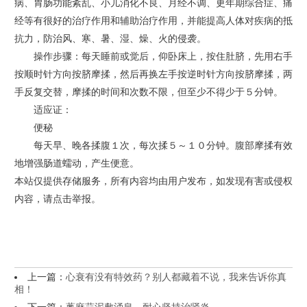
病、胃肠功能紊乱、小儿消化不良、月经不调、更年期综合症、痛
经等有很好的治疗作用和辅助治疗作用，并能提高人体对疾病的抵
抗力，防治风、寒、暑、湿、燥、火的侵袭。
操作步骤：每天睡前或觉后，仰卧床上，按住肚脐，先用右手
按顺时针方向按脐摩揉，然后再换左手按逆时针方向按脐摩揉，两
手反复交替，摩揉的时间和次数不限，但至少不得少于５分钟。
适应证：
便秘
每天早、晚各揉腹１次，每次揉５～１０分钟。腹部摩揉有效
地增强肠道蠕动，产生便意。
本站仅提供存储服务，所有内容均由用户发布，如发现有害或侵权
内容，请点击举报。
上一篇：
心衰有没有特效药？别人都藏着不说，我来告诉你真
相！