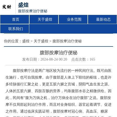
盛煌
腹部按摩治疗便秘
首页
关于盛煌
业务范围
最新动态
联系我们
你的位置：
盛煌
>
关于盛煌
> 腹部按摩治疗便秘
腹部按摩治疗便秘
发布日期：2024-08-24 00:20 点击次数：165
腹部按摩疗法是两广地区较为流行的一种民间疗法。既可由医
生施行，也可自我按摩。由于腹部是人体上下联结的枢纽，也是许
多经脉循行汇聚之处，更是五脏六腑之宫城，阴阳气血生发之源。
人体的五脏六腑、四肢百骸的营养，均靠腹部水谷之精微供给。因
此，民间有“腹为万病之机，治疗万病全在治疗腹部”之说。腹部按
摩不仅局部起到治疗作用，而且对全身组织、器官起着调节、促进
之作用。通过临床实践证明，腹部按摩对冠心病、高血压、糖尿